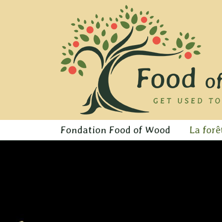
Skip
to
content
Fondation Food of Wood
La forê