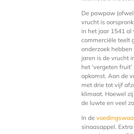
De pawpaw (ofwe
vrucht is oorspron
in het jaar 1541 al
commerciële teelt g
onderzoek hebben g
jaren is de vrucht
het ‘vergeten frui
opkomst. Aan de v
met drie tot vijf a
klimaat. Hoewel zi
de luwte en veel zo
In de
voedingswaa
sinaasappel. Extr