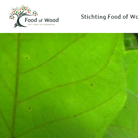
Ga
naar
Stichting Food of W
inhoud