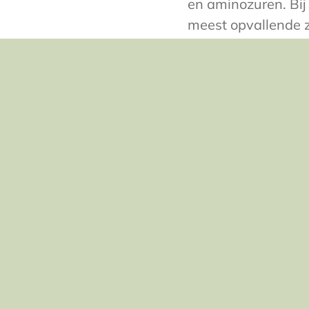
en aminozuren. Bij
meest opvallende z
mineralen zijn in r
twintig keer zovee
daarnaast ruim twi