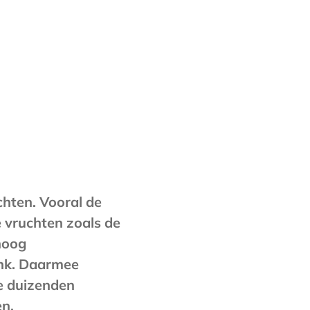
chten.
Vooral de
 vruchten zoals de
hoog
ink. Daarmee
e duizenden
en.