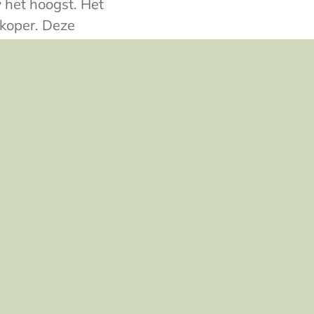
 het hoogst. Het
 koper. Deze
r zit zelfs ruim
paw bevat