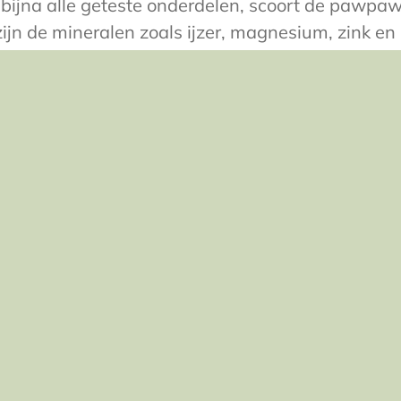
 bijna alle geteste onderdelen, scoort de pawpaw
ijn de mineralen zoals ijzer, magnesium, zink en
elatief hoge concentraties aanwezig in de vrucht. E
l ijzer in de pawpaw als in een banaan. De paw
ntig keer zoveel magnesium als een appel.