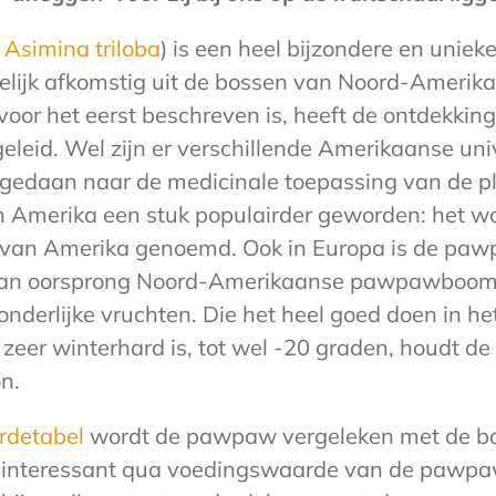
l
Asimina triloba
) is een heel bijzondere en uniek
kelijk afkomstig uit de bossen van Noord-Amerik
 voor het eerst beschreven is, heeft de ontdekking
eleid. Wel zijn er verschillende Amerikaanse univ
edaan naar de medicinale toepassing van de pl
 in Amerika een stuk populairder geworden: het wo
t’ van Amerika genoemd. Ook in Europa is de pa
an oorsprong Noord-Amerikaanse pawpawboom g
fzonderlijke vruchten. Die het heel goed doen in 
j zeer winterhard is, tot wel -20 graden, houdt 
n.
rdetabel
wordt de pawpaw vergeleken met de ba
a interessant qua voedingswaarde van de pawpaw