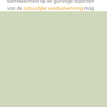
Betrokkenheid op de gunstige aspecten
van de
natuurlijke voedselwinning
mag
wat ons betreft zo snel mogelijk leiden tot
een kentering in de manier waarop we
met natuur en onze
voedselvoorziening
omgaan. Ze heeft géén nadelige
ecologische bijwerkingen door
bestrijdingsmiddelen
en ze vraagt géén
overdadige energieverbruik of
kapitaalinvestering.